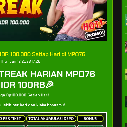
IDR 100.000 Setiap Hari di MPO76
:
Thu , Jan 12 2023 17:26
TREAK HARIAN MPO76
IDR 100RB🎉
ga Rp100.000 Setiap Hari!
 lebih per hari dan klaim bonusmu!