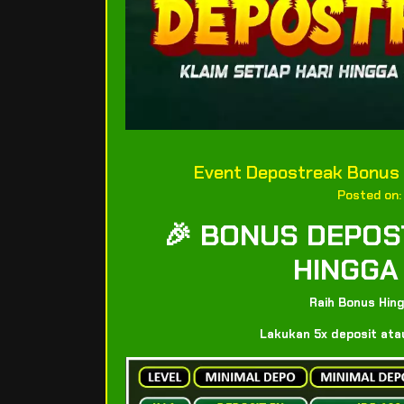
Event Depostreak Bonus 
Posted on
🎉 BONUS DEPOS
HINGGA 
Raih Bonus Hing
Lakukan 5x deposit atau