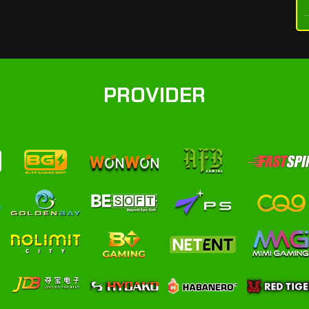
PROVIDER