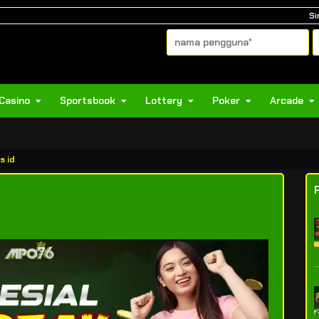
Simpan L
Casino
Sportsbook
Lottery
Poker
Arcade
 idr 100 000 setiap hari di mpo76