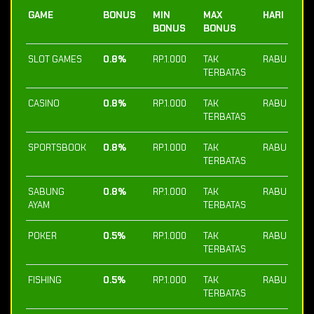
GAME
BONUS
MIN
MAX
HARI
BONUS
BONUS
SLOT GAMES
0.8%
RP.1.000
TAK
RABU
TERBATAS
CASINO
0.8%
RP.1.000
TAK
RABU
TERBATAS
SPORTSBOOK
0.8%
RP.1.000
TAK
RABU
TERBATAS
SABUNG
0.8%
RP.1.000
TAK
RABU
AYAM
TERBATAS
POKER
0.5%
RP.1.000
TAK
RABU
TERBATAS
FISHING
0.5%
RP.1.000
TAK
RABU
TERBATAS