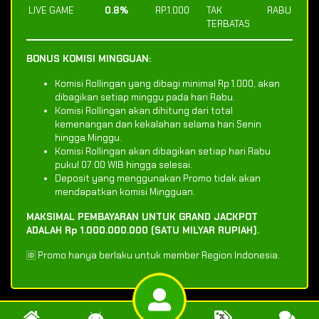
LIVE GAME
0.8%
RP.1.000
TAK
RABU
TERBATAS
BONUS KOMISI MINGGUAN:
Komisi Rollingan yang dibagi minimal Rp 1.000, akan
dibagikan setiap minggu pada hari Rabu.
Komisi Rollingan akan dihitung dari total
kemenangan dan kekalahan selama hari Senin
hingga Minggu.
Komisi Rollingan akan dibagikan setiap hari Rabu
pukul 07:00 WIB hingga selesai.
Deposit yang menggunakan Promo tidak akan
mendapatkan komisi Mingguan.
MAKSIMAL PEMBAYARAN UNTUK GRAND JACKPOT
ADALAH Rp 1.000.000.000 (SATU MILYAR RUPIAH).
🆔 Promo hanya berlaku untuk member Region Indonesia.