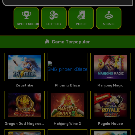
SPORTSBOOK
LOTTERY
POKER
ARCADE
Game Terpopuler
Zeustrike
Phoenix Blaze
Mahjong Magic
Dragon God Megaways
Mahjong Wins 2
Royale House